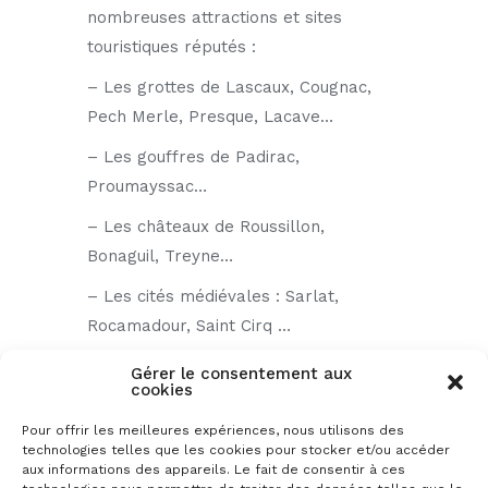
nombreuses attractions et sites
touristiques réputés :
– Les grottes de Lascaux, Cougnac,
Pech Merle, Presque, Lacave…
– Les gouffres de Padirac,
Proumayssac…
– Les châteaux de Roussillon,
Bonaguil, Treyne…
– Les cités médiévales : Sarlat,
Rocamadour, Saint Cirq …
Au cœur de trois vallées : le Lot, la
Gérer le consentement aux
cookies
Dordogne et le Célé : trois rivières à
découvrir en canoë kayak, ski nautique
Pour offrir les meilleures expériences, nous utilisons des
technologies telles que les cookies pour stocker et/ou accéder
ou en bateau promenade.
aux informations des appareils. Le fait de consentir à ces