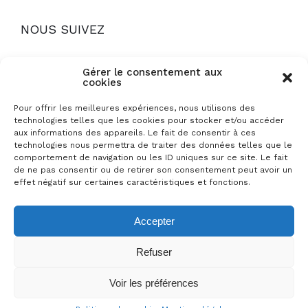
NOUS SUIVEZ
Gérer le consentement aux
cookies
Pour offrir les meilleures expériences, nous utilisons des
technologies telles que les cookies pour stocker et/ou accéder
Mentions légales
aux informations des appareils. Le fait de consentir à ces
technologies nous permettra de traiter des données telles que le
Politique de cookies
comportement de navigation ou les ID uniques sur ce site. Le fait
de ne pas consentir ou de retirer son consentement peut avoir un
Foire aux questions
effet négatif sur certaines caractéristiques et fonctions.
Conditions générales de location
Accepter
Refuser
© 2022 LA COLLINE AUX CHALETS. Tous droits
Voir les préférences
réservé