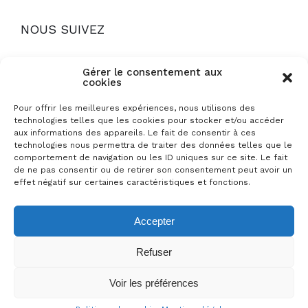
NOUS SUIVEZ
Gérer le consentement aux
cookies
Pour offrir les meilleures expériences, nous utilisons des
technologies telles que les cookies pour stocker et/ou accéder
Mentions légales
aux informations des appareils. Le fait de consentir à ces
technologies nous permettra de traiter des données telles que le
Politique de cookies
comportement de navigation ou les ID uniques sur ce site. Le fait
de ne pas consentir ou de retirer son consentement peut avoir un
Foire aux questions
effet négatif sur certaines caractéristiques et fonctions.
Conditions générales de location
Accepter
Refuser
© 2022 LA COLLINE AUX CHALETS. Tous droits
Voir les préférences
réservé