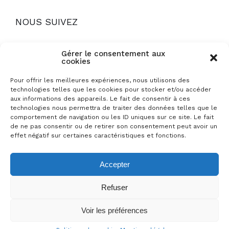
NOUS SUIVEZ
Gérer le consentement aux
cookies
Pour offrir les meilleures expériences, nous utilisons des
technologies telles que les cookies pour stocker et/ou accéder
Mentions légales
aux informations des appareils. Le fait de consentir à ces
technologies nous permettra de traiter des données telles que le
Politique de cookies
comportement de navigation ou les ID uniques sur ce site. Le fait
de ne pas consentir ou de retirer son consentement peut avoir un
Foire aux questions
effet négatif sur certaines caractéristiques et fonctions.
Conditions générales de location
Accepter
Refuser
© 2022 LA COLLINE AUX CHALETS. Tous droits
Voir les préférences
réservé