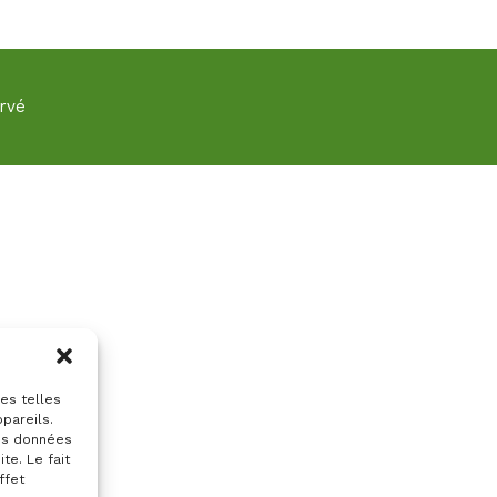
rvé
ies telles
pareils.
des données
te. Le fait
ffet